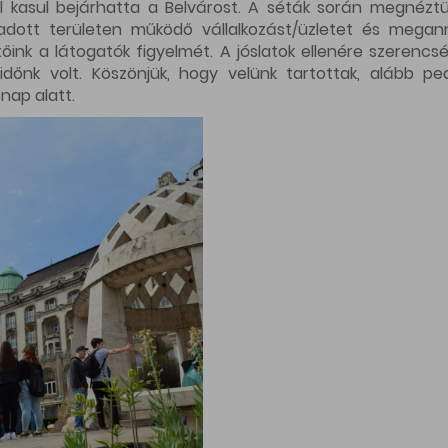
ül kasul bejárhatta a Belvárost. A séták során megnézt
adott területen működő vállalkozást/üzletet és megan
őink a látogatók figyelmét. A jóslatok ellenére szerencs
 időnk volt. Köszönjük, hogy velünk tartottak, alább pe
nap alatt.