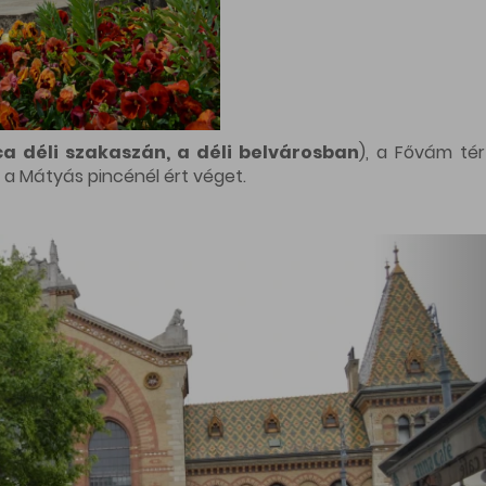
ca déli szakaszán, a déli belvárosban
), a Fővám tér
l a Mátyás pincénél ért véget.
nak, aki eljött a Király utcai sétára (
A Király ut
rával kezdtünk a Terézvárosi Avilai Szent Teréz templomb
rnyékét is körbe jártuk, hiszen egykor ez egy vigalmi neg
egannyi élménnyel gazdagabban.
ók Béla utat és környékét bemutató séta (
A Bartók Béla
a elől indult. Számos információt megtudhattunk a Bartók B
ani egy-két igazi gyöngyszem üzletbe is. A program végü
mos titkot rejt ez a környék.