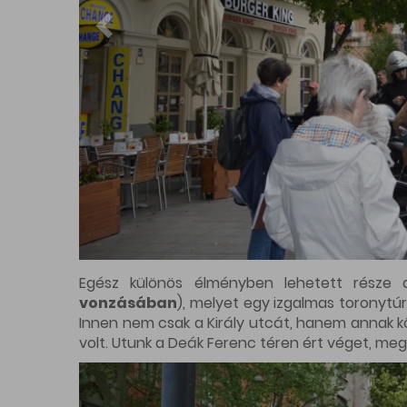
Az első nap zárásaként indult a séta a Ráday 
egészen a Bakáts téri templomig tartott. A túr
programon résztvevőket.
Vasárnap se volt ok panaszra, a napot a Ma
környékén
). Megnéztük a múzeum dísztermé
Jártunk a Festetics palotában, a Magyar Rád
program a Mikszáth téren ért véget.
Igazi meglepetésben volt része az Északi V
szakaszán
), mely az Erzsébet hídtól a Vörös
feltárás során előkerült leleteket, voltunk a 
kürtöskalácsnál végig kóstolhattuk a finomabb
Kivételesen a Nyugati térről indult, az egyébk
Jókai téren
) bemutató séta, mivel történeti
házak homlokzatai, a görög mitológiában járta
Liszt Ferenc téren a Cafe Vianban láttak min
két napos programokat!