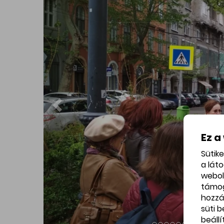
Bár képek nem mindenhol készültek, de velünk
több galériába is betekintést nyerhettünk. 
Liszt Ferenc téri Zeneakadémiát, valamint a 
Mulatónegyed VI. kerületi oldalát is, voltun
zsinagógában). Időutazásban volt részünk Ó
"bulinegyedként" emlegetett KultUniot, ahol kül
főutcájában is (Fashion Street) és kellem
városnézésén.
Köszönet a vendégeknek, hogy eljöttek, az in
az idegenvezetőknek, hogy felkészültségükk
Ez a
szervezőknek (Medzay Anikó BKIK ITK vezet
Sütik
(Budapesti Kereskedelmi és Iparkamara, vendégü
a lát
webol
támo
hozzá
süti 
beáll