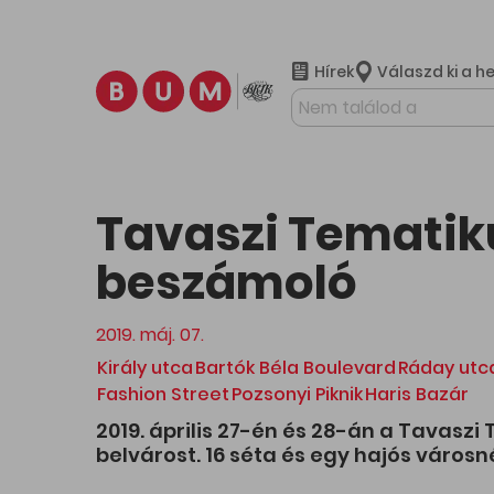
Hírek
Válaszd ki a h
További ta
Tavaszi Tematiku
beszámoló
2019. máj. 07.
Király utca
Bartók Béla Boulevard
Ráday utc
Fashion Street
Pozsonyi Piknik
Haris Bazár
2019. április 27-én és 28-án a Tavasz
belvárost. 16 séta és egy hajós város