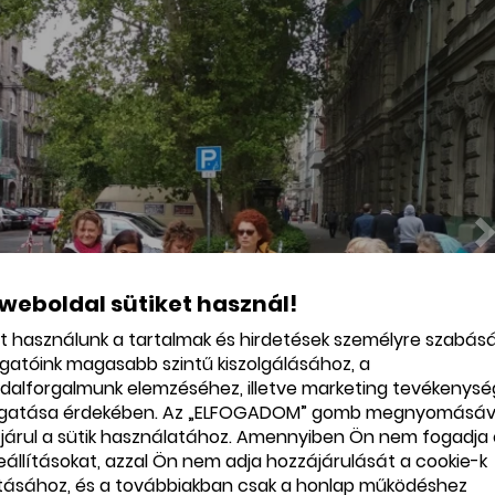
 tarthattak a Falk Miksa utcában, ahol több ház udvarára
Több csoportnak lehetősége volt megtekinteni vezetésse
Vigadó téren található Pesti Vigadót. Meglátogattuk a Pe
k a Pozsonyi úton és környékén (Csáky (Hegedűs Gyula utc
budán és megismerhettük egy másik oldaláról a mostaná
ön vezetést is kaptunk a Klauzál téri piacon. Jártunk a Di
es délutánt töltöttünk a MahartPassnave egy órás ha
tézményeknek, vállalkozóknak, hogy fogadták a csoportok
el, tudásukkal feledhetetlen élményt okoztak és végü
 weboldal sütiket használ!
ője és a BUM Nonprofit Kft. munkatársai), támogatók
et használunk a tartalmak és hirdetések személyre szabás
l látó vállalkozók), hogy ez a hétvége létrejöhetett!
ogatóink magasabb szintű kiszolgálásához, a
dalforgalmunk elemzéséhez, illetve marketing tevékenys
gatása érdekében. Az „ELFOGADOM” gomb megnyomásáv
járul a sütik használatához. Amennyiben Ön nem fogadja 
beállításokat, azzal Ön nem adja hozzájárulását a cookie-k
ításához, és a továbbiakban csak a honlap működéshez