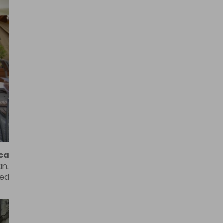
től
a a
 és
et.
. A
ki
eti
r's
s a
k a
g a
l a