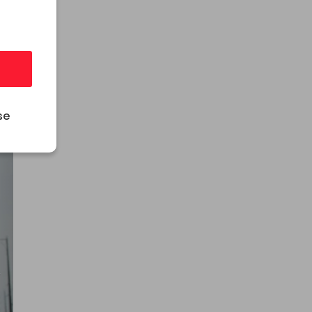
se
árló és Tematikus utcák
Designed & Powered by
Positive Adamsky