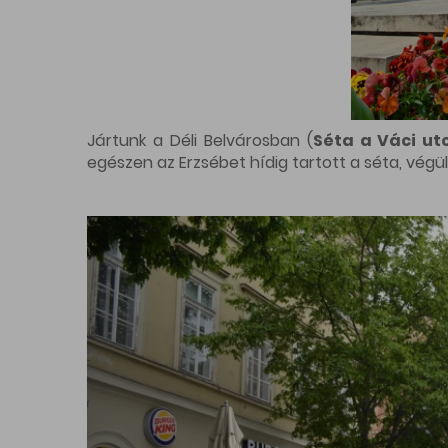
Jártunk a Déli Belvárosban (
Séta a Váci ut
egészen az Erzsébet hídig tartott a séta, végü
Egész különös élményben lehetett része an
vonzásában
), melyet egy izgalmas toronytú
Innen nem csak a Király utcát, hanem annak kö
volt. Utunk a Deák Ferenc téren ért véget, m
Hosszú, de annál érdekesebb túra volt a Bart
és környéke
), mely a Szikla kápolna bejárat
út múltjáról, de lehetőségünk volt bekukkant
Kosztolányi Dezső térnél ért véget, bár még szá