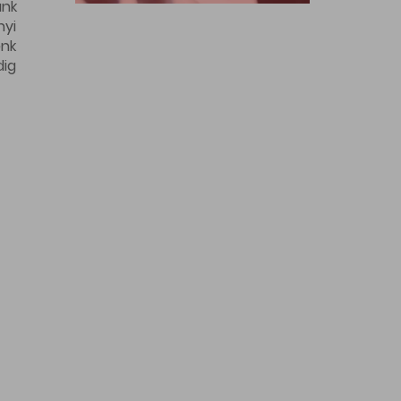
ünk
nyi
énk
dig