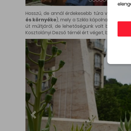
eleng
Rólun
BEVÁSÁRLÓ ÉS TEMAIKUS UTCÁK
Kik vag
Sajtóka
Kapcso
Felhasználási feltételek
Adatkezelési tájékoztató
Sü