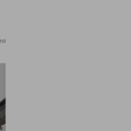
től
ca
an.
yed
 út
éla
l a