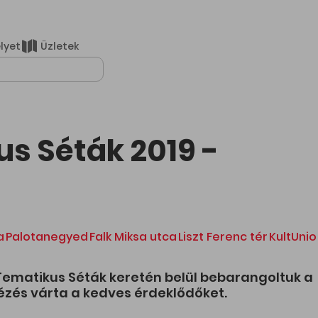
elyet
Üzletek
lálatok
s Séták 2019 -
a
Palotanegyed
Falk Miksa utca
Liszt Ferenc tér
KultUnio
i Tematikus Séták keretén belül bebarangoltuk a
nézés várta a kedves érdeklődőket.