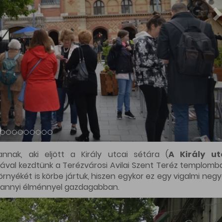
utcában (
Séta a Ráday utca mentén
), mely a Kálvin tér
a vezetője igazi lokál patrióta, így teljesen elvarázsolt
gyar Nemzeti Múzeumban kezdtük (
Séta a Mikszáth tér
t, majd bebarangoltuk szinte az egész Palota negyed
ió Márványtermében, de még a Mária utcai templomban is
áci utcai séta résztvevőinek (
Séta a Váci utca észa
marty térig tartott. Láthattuk a Március 15 téren a régész
100 éves étteremben, meglátogattuk a Haris Bazárt és Molná
nál finomabb kalácsokat.
ént Jókai és Liszt Ferenc teret (
Séta a Liszt Ferenc é
leg összekapcsolódik ez a terület. Utunkon megelvenedte
s vezetőnk csodás világba kalauzolt el minket. Végül pedi
ket vendégül egy-egy kávéra, üdítőre, megkoronázva ezze