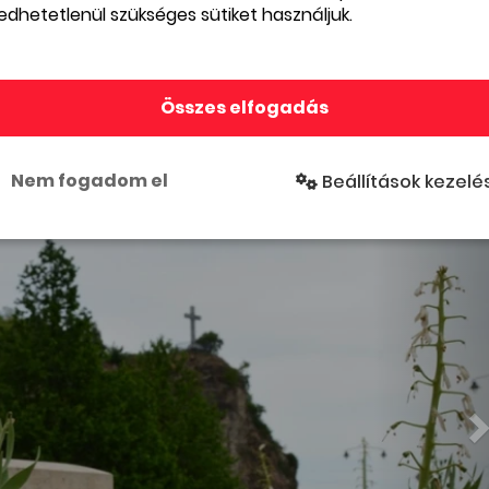
edhetetlenül szükséges sütiket használjuk.
Összes elfogadás
Nem fogadom el
Beállítások kezelé
k
Csatlakozz
yunk
Partneri Zóna
pcsolat
Jelenítsd meg eseményeidet
lat
bkik.hu
Copyright © 2026 Bevás
tik törlése