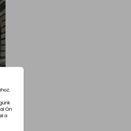
 és
l a
sti
ai)
ban
vat
jós
at,
l a
nak
ához,
égünk
al Ön
el a