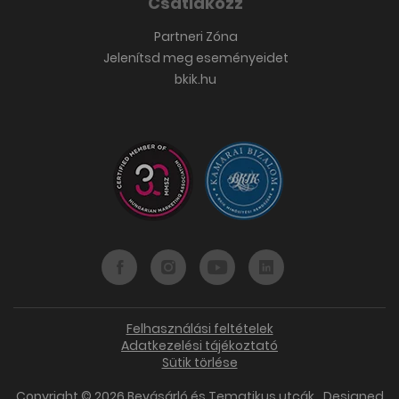
Csatlakozz
Partneri Zóna
Jelenítsd meg eseményeidet
bkik.hu
Felhasználási feltételek
Adatkezelési tájékoztató
Sütik törlése
Copyright © 2026 Bevásárló és Tematikus utcák
Designed