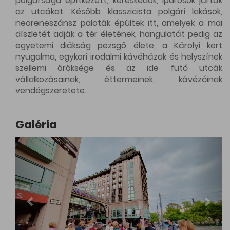
polgársága építkezett, kereskedők, iparosok járták
az utcákat. Később klasszicista polgári lakások,
neoreneszánsz paloták épültek itt, amelyek a mai
díszletét adják a tér életének, hangulatát pedig az
egyetemi diákság pezsgő élete, a Károlyi kert
nyugalma, egykori irodalmi kávéházak és helyszínek
szellemi öröksége és az ide futó utcák
vállalkozásainak, éttermeinek, kávézóinak
vendégszeretete.
Galéria