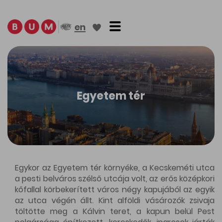
Toggle navigation
en
Egyetem tér
Egykor az Egyetem tér környéke, a Kecskeméti utca
a pesti belváros szélső utcája volt, az erős középkori
kőfallal körbekerített város négy kapujából az egyik
az utca végén állt. Kint alföldi vásározók zsivaja
töltötte meg a Kálvin teret, a kapun belül Pest