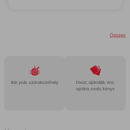
Összes
Bár, pub, szórakozóhely
Divat, ajándék, óra,
észség
Bár, pub, szórakozóhely
optika, csoki, könyv
Divat, ajándék, ór