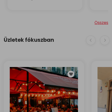
Négy utca, négy új kaland – szeptemberben kedvezmén
Összes
Üzletek fókuszban