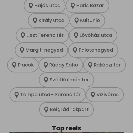
Hajós utca
Haris Bazár
Király utca
KultUnio
Liszt Ferenc tér
Lövőház utca
Margit-negyed
Palotanegyed
Piacok
Ráday Soho
Rákóczi tér
Széll Kálmán tér
Tompa utca - Ferenc tér
Víziváros
Belgrád rakpart
Top reels