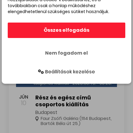
továbbiakban csak a honlap működéshez
elengedhetetlenül szükséges sütiket használjuk.
Összes elfogadás
Nem fogadom el
Beállítások kezelése
Rész és egész című csoportos kiállítás
JÚN
Rész és egész című
10
csoportos kiállítás
Budapest
Faur Zsófi Galéria (1114 Budapest,
Bartók Béla út 25.)