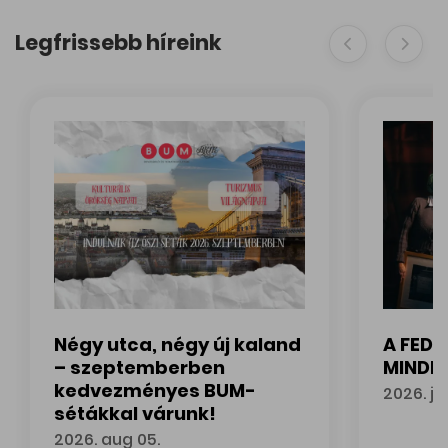
Legfrissebb híreink
zdeményezés Sopronban
Négy utca, négy új kaland
A FEDÁ
– szeptemberben
MINDEN
kedvezményes BUM-
2026. júl
sétákkal várunk!
A FEDÁK 
2026. aug 05.