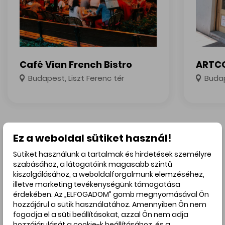
Café Vian French Bistro
ARTCO
Budapest, Liszt Ferenc tér
Budap
Üzletek fókuszban | Café Vian French Bistro
Üzletek 
Ez a weboldal sütiket használ!
Sütiket használunk a tartalmak és hirdetések személyre
Legnépszerűbb élmények
szabásához, a látogatóink magasabb szintű
kiszolgálásához, a weboldalforgalmunk elemzéséhez,
illetve marketing tevékenységünk támogatása
érdekében. Az „ELFOGADOM” gomb megnyomásával Ön
hozzájárul a sütik használatához. Amennyiben Ön nem
fogadja el a süti beállításokat, azzal Ön nem adja
3
hozzájárulását a cookie-k beállításához, és a