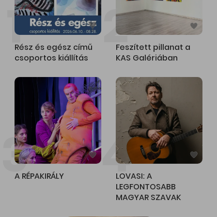
1
2
3
Rész és egész című
Feszített pillanat a
csoportos kiállítás
KAS Galériában
3
4
A RÉPAKIRÁLY
LOVASI: A
LEGFONTOSABB
MAGYAR SZAVAK