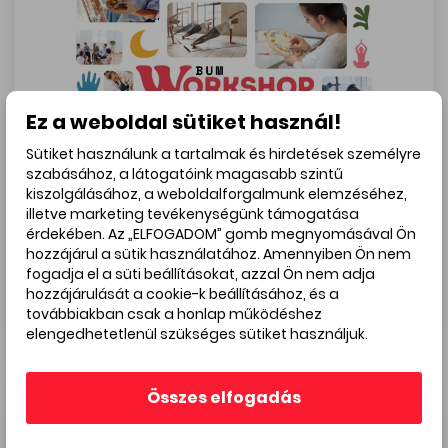
Ez a weboldal sütiket használ!
Sütiket használunk a tartalmak és hirdetések személyre
szabásához, a látogatóink magasabb szintű
kiszolgálásához, a weboldalforgalmunk elemzéséhez,
illetve marketing tevékenységünk támogatása
érdekében. Az „ELFOGADOM” gomb megnyomásával Ön
hozzájárul a sütik használatához. Amennyiben Ön nem
Jelentkezz az őszi BUM Workshop
fogadja el a süti beállításokat, azzal Ön nem adja
Fesztiválra!
hozzájárulását a cookie-k beállításához, és a
2025. aug 18.
továbbiakban csak a honlap működéshez
Jelentkezz az őszi BUM Workshop Fesztiválra!
elengedhetetlenül szükséges sütiket használjuk.
Összes elfogadás