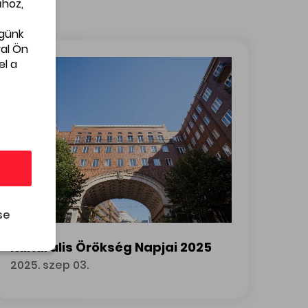
eztük Budapest lüktető szívét
ához,
égünk
al Ön
el a
se
Kulturális Örökség Napjai 2025
2025. szep 03.
Kulturális Örökség Napjai 2025