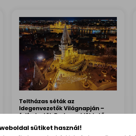
Teltházas séták az
Idegenvezetők Világnapján –
felfedeztük Budapest lüktető
szívét
 weboldal sütiket használ!
séták nyomában
2026. márc 02.