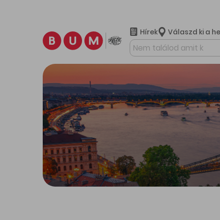
Hírek
Válaszd ki a h
További ta