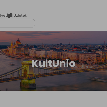
elyet
Üzletek
lálatok
KultUnio