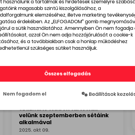
Teltházas séták az Idegenvezetők Világnapján – felfed
et használunk a tartalmak és hirdetések személyre szabás
ogatóink magasabb szintű kiszolgálásához, a
dalforgalmunk elemzéséhez, illetve marketing tevékenys
gatása érdekében. Az „ELFOGADOM” gomb megnyomásáv
járul a sütik használatához. Amennyiben Ön nem fogadja 
beállításokat, azzal Ön nem adja hozzájárulását a cookie-k
ításához, és a továbbiakban csak a honlap működéshez
edhetetlenül szükséges sütiket használjuk.
Összes elfogadás
Nem fogadom el
Beállítások kezelé
Száznál is többen tartottak
velünk szeptemberben sétáink
alkalmával
2025. okt 09.