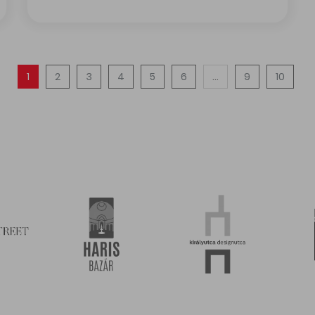
n volt a II. BUM Workshop Fesztivál
Száznál is többen tartottak velünk szeptemberben sét
1
2
3
4
5
6
...
9
10