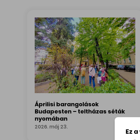
Áprilisi barangolások
Budapesten – teltházas séták
nyomában
2026. máj 23.
Ez a
Áprilisi barangolások Budapesten – teltházas 