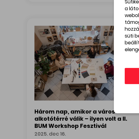
Sütik
a lát
webol
támo
hozzá
süti 
beáll
eleng
Három nap, amikor a város
alkotótérré válik – ilyen volt a II.
BUM Workshop Fesztivál
2025. dec 16.