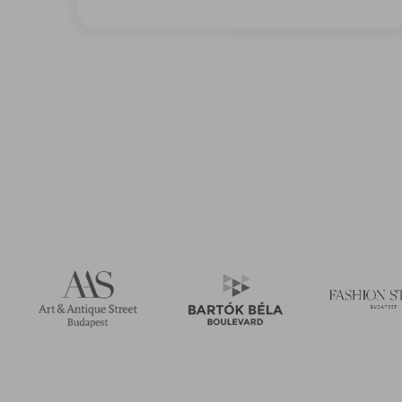
Három nap, amikor a város alkotótérré válik – ilye