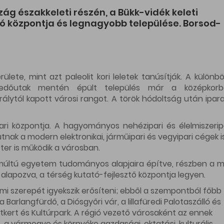
g északkeleti részén, a Bükk-vidék keleti
ió központja és legnagyobb települése. Borsod-
lete, mint azt paleolit kori leletek tanúsítják. A különb
eskedőutak mentén épült település már a középkorb
rálytól kapott városi rangot. A török hódoltság után ipara
ari központja. A hagyományos nehézipari és élelmiszerip
nak a modern elektronikai, járműipari és vegyipari cégek i
er is működik a városban.
 múltú egyetem tudományos alapjaira építve, részben a 
alapozva, a térség kutató-fejlesztő központja legyen.
lmi szerepét igyekszik erősíteni; ebből a szempontból főbb
arlangfürdő, a Diósgyőri vár, a lillafüredi Palotaszálló és
llatkert és Kultúrpark. A régió vezető városaként az ennek
, a vármegye és környéke gazdasági, oktatási, kulturális