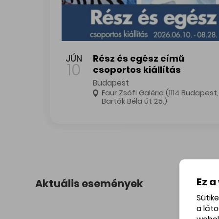
Rész és egész című csoportos kiállítás
JÚN
Rész és egész című
10
csoportos kiállítás
Budapest
Faur Zsófi Galéria (1114 Budapest,
Bartók Béla út 25.)
Ez a
Aktuális események
Sütik
a lát