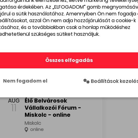
dalforgalmunk elemzéséhez, illetve marketing tevékenys
gatása érdekében. Az „ELFOGADOM” gomb megnyomásáv
járul a sütik használatához. Amennyiben Ön nem fogadja 
beállításokat, azzal Ön nem adja hozzájárulását a cookie-k
ításához, és a továbbiakban csak a honlap működéshez
edhetetlenül szükséges sütiket használjuk.
Összes elfogadás
Nem fogadom el
Beállítások kezelé
Élő Belvárosok Vállalkozói Fórum - Miskolc - online
AUG
Élő Belvárosok
11
Vállalkozói Fórum -
Miskolc - online
Miskolc
online