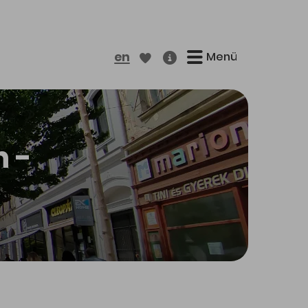
Menü
en
n -