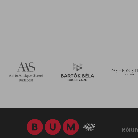
Rólun