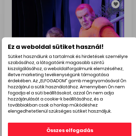
Ez a weboldal sütiket használ!
Sütiket használunk a tartalmak és hirdetések személyre
szabásához, a látogatóink magasabb szintű
kiszolgálásához, a weboldalforgalmunk elemzéséhez,
illetve marketing tevékenységünk támogatása
érdekében. Az „ELFOGADOM” gomb megnyomásával Ön
hozzájárul a sütik használatához. Amennyiben Ön nem
fogadja el a süti beállításokat, azzal Ön nem adja
hozzájárulását a cookie-k beállításához, és a
továbbiakban csak a honlap működéshez
elengedhetetlenül szükséges sütiket használjuk.
A RÉPAKIRÁLY
AUG
A RÉPAKIRÁLY
11
Budapest
Összes elfogadás
Városmajori Szabadtéri Színpad (1122