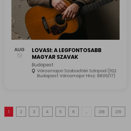
LOVASI: A LEGFONTOSABB MAGYAR SZAVAK
AUG
LOVASI: A LEGFONTOSABB
19
MAGYAR SZAVAK
Budapest
Városmajori Szabadtéri Színpad (1122
Budapest Városmajor Hrsz: 6835/17)
1
2
3
4
5
6
...
218
219