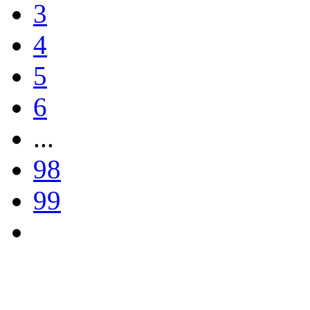
3
4
5
6
...
98
99