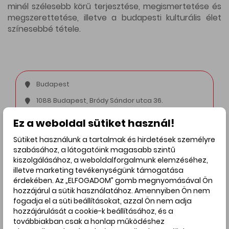
minél szélesebb körű terjesztése, megismertetése és
megszerettetése, illetve a budapesti kulturális élet
színesebbé tétele.
Budapest
1088 Budapest, Bródy Sándor utca 36.
Szerda - Péntek 14:00 - 18:00 | Szombat 11:00 - 15:00
Ez a weboldal sütiket használ!
+36 20 484 0490
Sütiket használunk a tartalmak és hirdetések személyre
szabásához, a látogatóink magasabb szintű
info@tobegallery.hu
kiszolgálásához, a weboldalforgalmunk elemzéséhez,
Weboldal
illetve marketing tevékenységünk támogatása
érdekében. Az „ELFOGADOM” gomb megnyomásával Ön
hozzájárul a sütik használatához. Amennyiben Ön nem
Hirdetés
fogadja el a süti beállításokat, azzal Ön nem adja
hozzájárulását a cookie-k beállításához, és a
továbbiakban csak a honlap működéshez