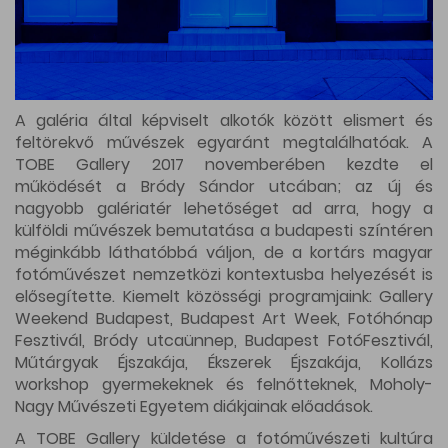
A galéria által képviselt alkotók között elismert és
feltörekvő művészek egyaránt megtalálhatóak. A
TOBE Gallery 2017 novemberében kezdte el
működését a Bródy Sándor utcában; az új és
nagyobb galériatér lehetőséget ad arra, hogy a
külföldi művészek bemutatása a budapesti színtéren
méginkább láthatóbbá váljon, de a kortárs magyar
fotóművészet nemzetközi kontextusba helyezését is
elősegítette. Kiemelt közösségi programjaink: Gallery
Weekend Budapest, Budapest Art Week, Fotóhónap
Fesztivál, Bródy utcaünnep, Budapest FotóFesztivál,
Műtárgyak Éjszakája, Ékszerek Éjszakája, Kollázs
workshop gyermekeknek és felnőtteknek, Moholy-
Nagy Művészeti Egyetem diákjainak előadások.
A TOBE Gallery küldetése a fotóművészeti kultúra