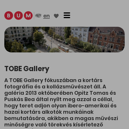
Toggle navigation
en
TOBE Gallery
A TOBE Gallery fókuszában a kortárs
fotográfia és a kollázsművészet áll. A
galéria 2013 októberében Opitz Tomas és
Puskás Bea által nyílt meg azzal a céllal,
hogy teret adjon olyan ibero-amerikai és
hazai kortárs alkotók munkáinak
bemutatására, akikben a magas művészi
minőségre való törekvés kísérletező