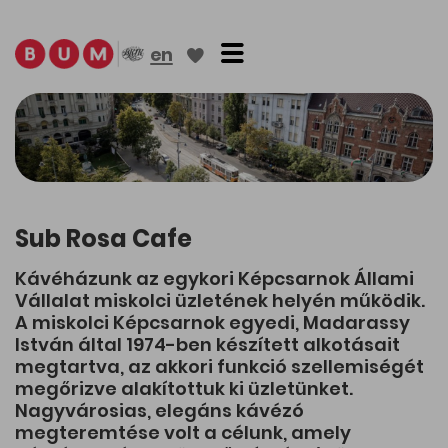
Toggle navigation
en
Sub Rosa Cafe
Kávéházunk az egykori Képcsarnok Állami
Vállalat miskolci üzletének helyén működik.
A miskolci Képcsarnok egyedi, Madarassy
István által 1974-ben készített alkotásait
megtartva, az akkori funkció szellemiségét
megőrizve alakítottuk ki üzletünket.
Nagyvárosias, elegáns kávézó
megteremtése volt a célunk, amely