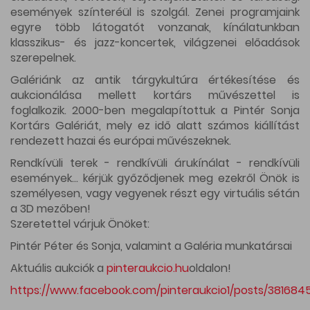
események színteréül is szolgál. Zenei programjaink
egyre több látogatót vonzanak, kínálatunkban
klasszikus- és jazz-koncertek, világzenei előadások
szerepelnek.
Galériánk az antik tárgykultúra értékesítése és
aukcionálása mellett kortárs művészettel is
foglalkozik. 2000-ben megalapítottuk a Pintér Sonja
Kortárs Galériát, mely ez idő alatt számos kiállítást
rendezett hazai és európai művészeknek.
Rendkívüli terek - rendkívüli árukínálat - rendkívüli
események... kérjük győződjenek meg ezekről Önök is
személyesen, vagy vegyenek részt egy virtuális sétán
a 3D mezőben!
Szeretettel várjuk Önöket:
Pintér Péter és Sonja, valamint a Galéria munkatársai
Aktuális aukciók a
pinteraukcio.hu
oldalon!
https://www.facebook.com/pinteraukcio1/posts/38168