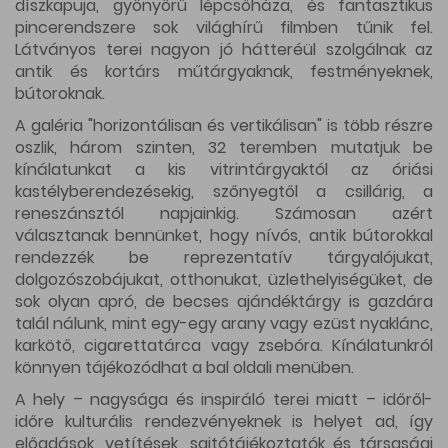
díszkapuja, gyönyörű lépcsőháza, és fantasztikus
pincerendszere sok világhírű filmben tűnik fel.
Látványos terei nagyon jó hátteréül szolgálnak az
antik és kortárs műtárgyaknak, festményeknek,
bútoroknak.
A galéria "horizontálisan és vertikálisan" is több részre
oszlik, három szinten, 32 teremben mutatjuk be
kínálatunkat a kis vitrintárgyaktól az óriási
kastélyberendezésekig, szőnyegtől a csillárig, a
reneszánsztól napjainkig. Számosan azért
választanak bennünket, hogy nívós, antik bútorokkal
rendezzék be reprezentatív tárgyalójukat,
dolgozószobájukat, otthonukat, üzlethelyiségüket, de
sok olyan apró, de becses ajándéktárgy is gazdára
talál nálunk, mint egy-egy arany vagy ezüst nyaklánc,
karkötő, cigarettatárca vagy zsebóra. Kínálatunkról
könnyen tájékozódhat a bal oldali menüben.
A hely – nagysága és inspiráló terei miatt – időről-
időre kulturális rendezvényeknek is helyet ad, így
előadások, vetítések, sajtótájékoztatók és társasági