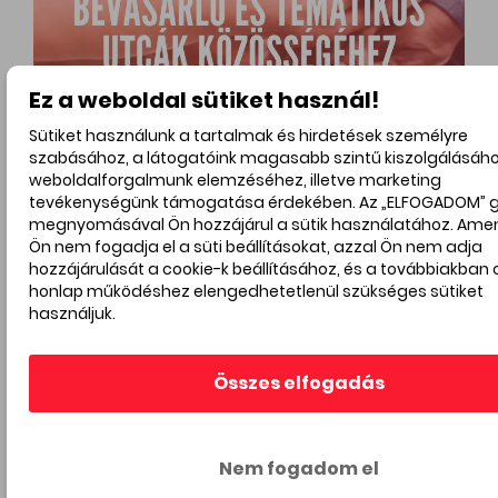
Ez a weboldal sütiket használ!
Sütiket használunk a tartalmak és hirdetések személyre
szabásához, a látogatóink magasabb szintű kiszolgálásáho
weboldalforgalmunk elemzéséhez, illetve marketing
tevékenységünk támogatása érdekében. Az „ELFOGADOM”
megnyomásával Ön hozzájárul a sütik használatához. Ame
Ön nem fogadja el a süti beállításokat, azzal Ön nem adja
Hirdetés
hozzájárulását a cookie-k beállításához, és a továbbiakban 
honlap működéshez elengedhetetlenül szükséges sütiket
használjuk.
Összes elfogadás
Nem fogadom el