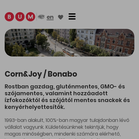
Toggle navigation
en
Corn&Joy / Bonabo
Rostban gazdag, gluténmentes, GMO- és
szójamentes, valamint hozzáadott
ízfokozóktól és szójától mentes snackek és
kenyérhelyettesítők.
1993-ban alakult, 100%-ban magyar tulajdonban lévő
vállalat vagyunk. Küldetésünknek tekintjük, hogy
magas minőségben, mindenki számára elérhető,