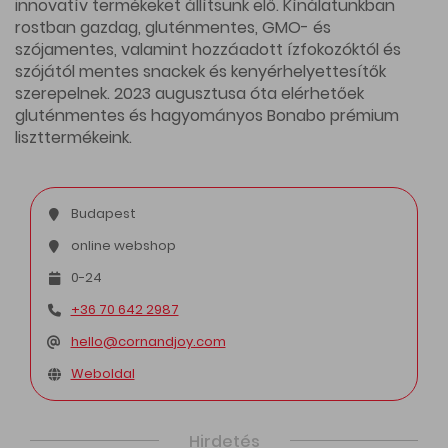
innovatív termékeket állítsunk elő. Kínálatunkban
rostban gazdag, gluténmentes, GMO- és
szójamentes, valamint hozzáadott ízfokozóktól és
szójától mentes snackek és kenyérhelyettesítők
szerepelnek. 2023 augusztusa óta elérhetőek
gluténmentes és hagyományos Bonabo prémium
liszttermékeink.
Budapest
online webshop
0-24
+36 70 642 2987
hello@cornandjoy.com
Weboldal
Hirdetés