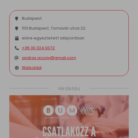
Budapest
1113 Budapest, Tornavár utca 22.
előre egyeztetett időpontban
+36 30 324 0072
andras.viczay@gmail.com
Weboldal
Hirdetés