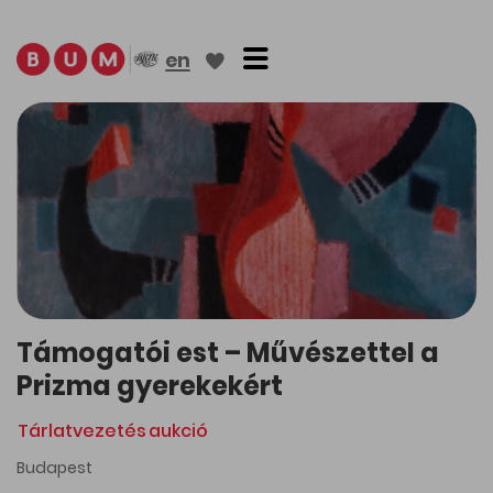
Toggle navigation
en
Támogatói est – Művészettel a
Prizma gyerekekért
Tárlatvezetés
aukció
Budapest