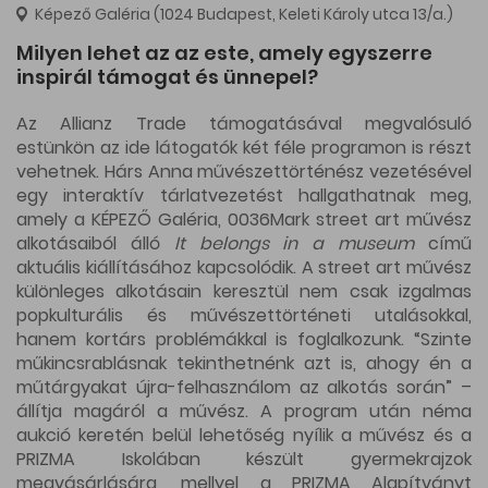
Képező Galéria (1024 Budapest, Keleti Károly utca 13/a.)
Milyen lehet az az este, amely egyszerre
inspirál támogat és ünnepel?
Az Allianz Trade támogatásával megvalósuló
estünkön az ide látogatók két féle programon is részt
vehetnek. Hárs Anna művészettörténész vezetésével
egy interaktív tárlatvezetést hallgathatnak meg,
amely a KÉPEZŐ Galéria, 0036Mark street art művész
alkotásaiból álló
It belongs in a museum
című
aktuális kiállításához kapcsolódik. A street art művész
különleges alkotásain keresztül nem csak izgalmas
popkulturális és művészettörténeti utalásokkal,
hanem kortárs problémákkal is foglalkozunk. “Szinte
műkincsrablásnak tekinthetnénk azt is, ahogy én a
műtárgyakat újra-felhasználom az alkotás során” –
állítja magáról a művész. A program után néma
aukció keretén belül lehetőség nyílik a művész és a
PRIZMA Iskolában készült gyermekrajzok
megvásárlására, mellyel a PRIZMA Alapítványt