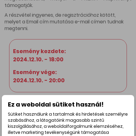
támogatják.
A részvétel ingyenes, de regisztrációhoz kötött,
melyet a
Email cím mutatása
e-mail címen tudnak
megtenni.
Esemény kezdete:
2024.12.10. - 18:00
Esemény vége:
2024.12.10. - 20:00
Ez a weboldal sütiket használ!
Sütiket használunk a tartalmak és hirdetések személyre
szabásához, a látogatóink magasabb szintű
kiszolgálásához, a weboldalforgalmunk elemzéséhez,
illetve marketing tevékenységünk támogatása