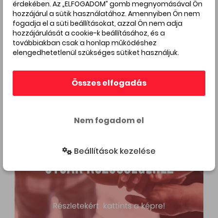
érdekében. Az „ELFOGADOM” gomb megnyomásával Ön
hozzájárul a sütik használatához. Amennyiben Ön nem
fogadja el a süti beállításokat, azzal Ön nem adja
Érintett utcák:
Margit-negyed
hozzájárulását a cookie-k beállításához, és a
továbbiakban csak a honlap működéshez
elengedhetetlenül szükséges sütiket használjuk.
Hirdetés
Összes elfogadás
Nem fogadom el
Beállítások kezelése