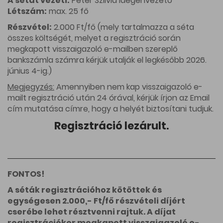
A sétát vezeti:
Péter Szilvia idegenvezető
Létszám:
max. 25 fő
Részvétel:
2.000 Ft/fő (mely tartalmazza a séta
összes költségét, melyet a regisztráció során
megkapott visszaigazoló e-mailben szereplő
bankszámla számra kérjük utalják el legkésőbb 2026.
június 4-ig.)
Megjegyzés:
Amennyiben nem kap visszaigazoló e-
mailt regisztráció után 24 órával, kérjük írjon az
Email
cím mutatása
címre, hogy a helyét biztosítani tudjuk.
Regisztráció lezárult.
FONTOS!
A séták regisztrációhoz kötöttek és
egységesen 2.000,- Ft/fő részvételi díjért
cserébe lehet résztvenni rajtuk. A díjat
regisztrációkor megkapott visszaigazoló e-