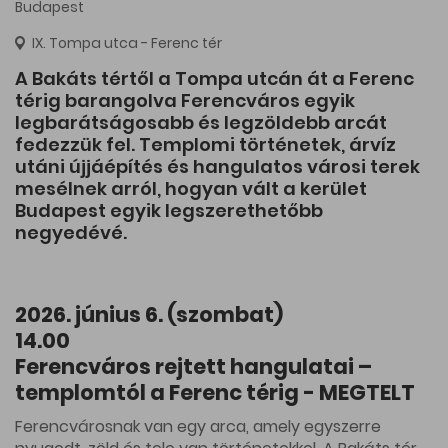
Budapest
IX. Tompa utca - Ferenc tér
A Bakáts tértől a Tompa utcán át a Ferenc
térig barangolva Ferencváros egyik
legbarátságosabb és legzöldebb arcát
fedezzük fel. Templomi történetek, árvíz
utáni újjáépítés és hangulatos városi terek
mesélnek arról, hogyan vált a kerület
Budapest egyik legszerethetőbb
negyedévé.
2026. június 6. (szombat)
14.00
Ferencváros rejtett hangulatai –
templomtól a Ferenc térig - MEGTELT
Ferencvárosnak van egy arca, amely egyszerre