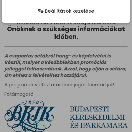
jelezzék legkésőbb az adott séta
Beállítások kezelése
előtti utolsó munkanapon, hogy
munkatársunk el tudja küldeni
Önöknek a szükséges információkat
időben.
A csoportos sétákról hang- és képfelvétel is
készül, melyet a későbbiekben promóciós
jelleggel felhasználunk. Azzal, hogy eljön a sétára,
Ön ehhez a felvételhez hozzájárul.
A programok változtatásának jogát fenntartjuk!
Főtámogató