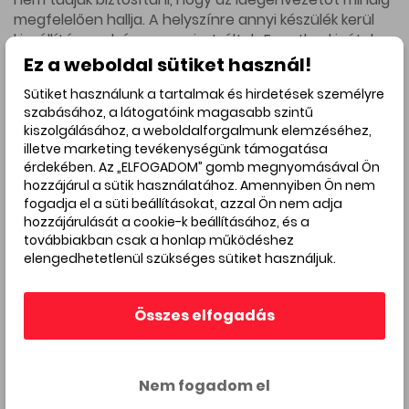
megfelelően hallja. A helyszínre annyi készülék kerül
kiszállításra, ahányan regisztráltak. Egyetlen kivétel,
ha valaki egészségügyi okból nem tudja használni a
Ez a weboldal sütiket használ!
készüléket, természetesen ebben az esetben
Sütiket használunk a tartalmak és hirdetések személyre
eltekintünk tőle. Javasolt továbbá saját fülhallgató
szabásához, a látogatóink magasabb szintű
használata mind kényelmi, mind környezetkímélési
kiszolgálásához, a weboldalforgalmunk elemzéséhez,
okokból. Normál jack dugós a készülék, tehát, amit
illetve marketing tevékenységünk támogatása
saját telefonhoz használnak, az itt is működni fog.
érdekében. Az „ELFOGADOM” gomb megnyomásával Ön
Akinek nincs saját, természetesen adunk egy darabot
hozzájárul a sütik használatához. Amennyiben Ön nem
a készülékhez.
fogadja el a süti beállításokat, azzal Ön nem adja
hozzájárulását a cookie-k beállításához, és a
Megértésüket és együttműködésüket előre is
továbbiakban csak a honlap működéshez
köszönjük.
elengedhetetlenül szükséges sütiket használjuk.
Amennyiben regisztráció után 24 órán
Összes elfogadás
belül nem kapja meg a visszaigazoló
e-mailt (és a spam/levélszemét
mappában sem találja), akkor
Nem fogadom el
az
Email cím mutatása
e-mail címen