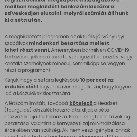
mailben megküldött bankszámlaszámra
szíveskedjen elutalni, melyről számlát állítunk
ki a séta után.
A meghirdetett programon az aktuális járványügyi
szabályok
mindenkori betartása mellett
lehet részt venni.
Amennyiben bármilyen COVID-19
fertőzésre jellemző tünete van, igazoltan pozitív, vagy
kontakt személynek minősül, semmiképp se vegyen
részt a programon!
Kérjük, hogy a sétára legkésőbb
10 perccel az
indulás előtt
legyen szíves megérkezni, hogy legyen
idő a készülékek kiosztására.
A létszám limitált, továbbá
kötelező
a Headset
(tourguide) készülék használata, díját a séta
részvételi díja tartalmazza. Erre a megfelelő távolság
betartása, valamint a környezeti zaj minimalizálása
érdekében van szükség. Aki nem veszi igénybe, annak
nem tudjuk biztosítani, hogy az idegenvezetőt mindig