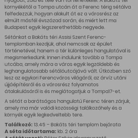
nyugodt, zöld és tele van történetekkel. A Bakáts tér
környékétől a Tompa utcán át a Ferenc térig sétálva
felfedezzük, hogyan alakult át ez a városrész az
elmúlt másfél évszázad során, és miért lett ma
Budapest egyik legszerethetőbb negyede.
Sétánkat a Bakáts téri Assisi Szent Ferenc-
templomban kezdjük, ahol nemcsak az épület
történetével, hanem a tér különleges hangulatával is
megismerkedünk. Innen indulunk tovább a Tompa
utcába, amely mára a város egyik legzöldebb és
leghangulatosabb sétálóutcájává vált. Útközben szó
lesz az egykori Ferencváros világáról, az árvíz utáni
újjáépítésről és a városrész folyamatos
átalakulásáról is és meglátogatjuk a Tompa17-et.
A sétát a barátságos hangulatú Ferenc téren zárjuk,
amely ma már valódi közösségi találkozóhely és a
környék egyik legkedveltebb tere.
Találkozó:
13.45 – Bakáts téri templom bejárata
A séta időtartama:
kb. 2 óra