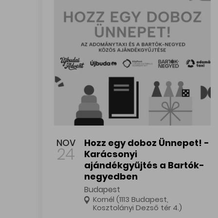
Hozz egy doboz Ünnepet! - Karácsonyi ajándék
NOV
Hozz egy doboz Ünnepet! -
24
Karácsonyi
ajándékgyűjtés a Bartók-
negyedben
Budapest
Kornél (1113 Budapest,
Kosztolányi Dezső tér 4.)