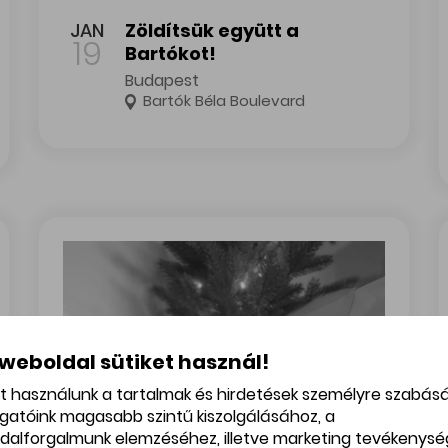
ja
Zöldítsük együtt a Bartókot!
JAN
Zöldítsük együtt a
19
Bartókot!
Budapest
Bartók Béla Boulevard
 weboldal sütiket használ!
et használunk a tartalmak és hirdetések személyre szabás
ogatóink magasabb szintű kiszolgálásához, a
dalforgalmunk elemzéséhez, illetve marketing tevékenys