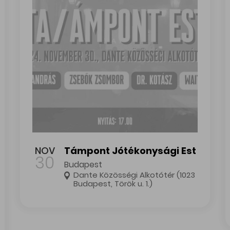
gyűjtés a Bartók-negyedben
Támpont Jótékonysági Est
NOV
Támpont Jótékonysági Est
30
Budapest
Dante Közösségi Alkotótér (1023
Budapest, Török u. 1.)