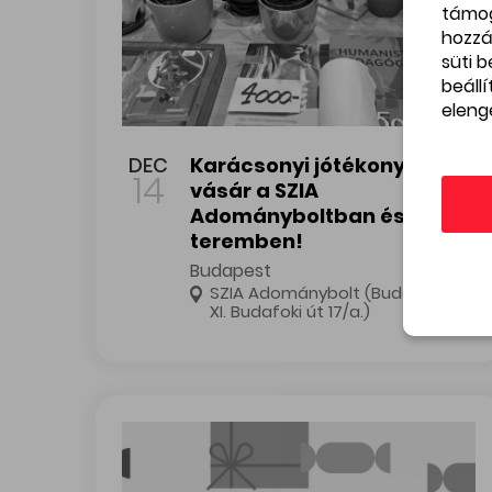
támo
hozzá
süti 
beáll
eleng
Karácsonyi jótékonysági vásár a SZIA Adományb
DEC
Karácsonyi jótékonysági
14
vásár a SZIA
Adományboltban és a SZIA
teremben!
Budapest
SZIA Adománybolt (Budapest,
XI. Budafoki út 17/a.)