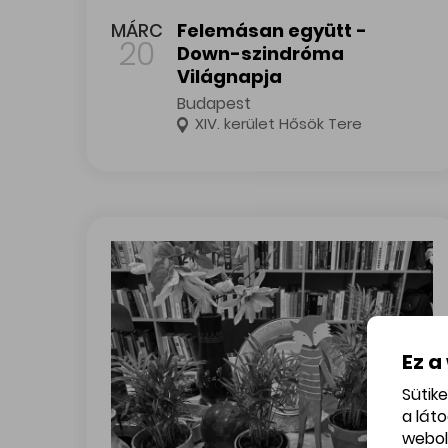
Felemásan együtt - Down-szindróma Világnap
MÁRC
Felemásan együtt -
20
Down-szindróma
Világnapja
Budapest
XIV. kerület Hősök Tere
Ez a
Sütik
a lát
webol