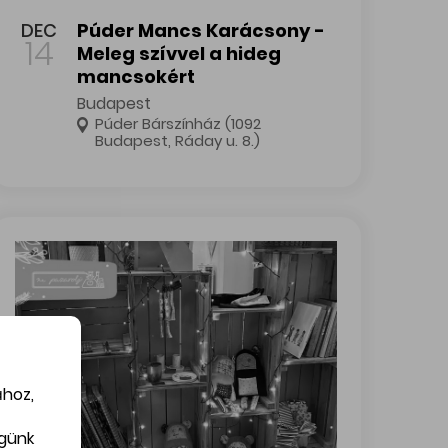
Púder Mancs Karácsony - Meleg szívvel a hideg mancsokért
DEC
Púder Mancs Karácsony -
14
Meleg szívvel a hideg
mancsokért
Budapest
Púder Bárszínház (1092
Budapest, Ráday u. 8.)
ához,
égünk