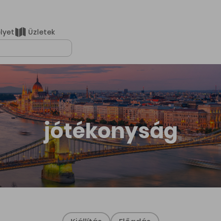
elyet
Üzletek
lálatok
jótékonyság