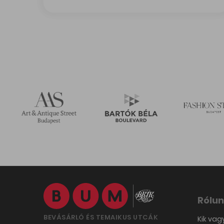
Rólun
BEVÁSÁRLÓ ÉS TEMAIKUS UTCÁK
Kik vag