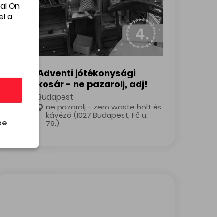
al Ön
el a
Adventi jótékonysági kosár - ne pazarolj, adj!
NOV
Adventi jótékonysági
25
kosár - ne pazarolj, adj!
Budapest
ne pazarolj - zero waste bolt és
kávézó (1027 Budapest, Fő u.
se
79.)