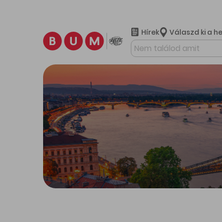
Hírek
Válaszd ki a h
További ta