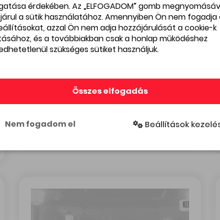
gatása érdekében. Az „ELFOGADOM” gomb megnyomásáv
járul a sütik használatához. Amennyiben Ön nem fogadja 
beállításokat, azzal Ön nem adja hozzájárulását a cookie-k
ításához, és a továbbiakban csak a honlap működéshez
edhetetlenül szükséges sütiket használjuk.
oltban és a SZIA teremben!
„Angyalok a belvárosban” jótékonysági akció Győrben
NOV
„Angyalok a belvárosban”
26
jótékonysági akció
Összes elfogadás
Győrben
Győr
Győr
Nem fogadom el
Beállítások kezelé