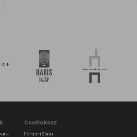
k
Csatlakozz
yunk
Partneri Zóna