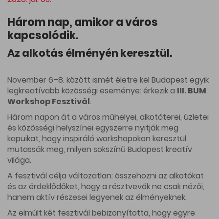
Három nap, amikor a város
kapcsolódik.
Az alkotás élményén keresztül.
November 6–8. között ismét életre kel Budapest egyik
legkreatívabb közösségi eseménye: érkezik a
III. BUM
Workshop Fesztivál
.
Három napon át a város műhelyei, alkotóterei, üzletei
és közösségi helyszínei egyszerre nyitják meg
kapuikat, hogy inspiráló workshopokon keresztül
mutassák meg, milyen sokszínű Budapest kreatív
világa.
A fesztivál célja változatlan: összehozni az alkotókat
és az érdeklődőket, hogy a résztvevők ne csak nézői,
hanem aktív részesei legyenek az élményeknek.
Az elmúlt két fesztivál bebizonyította, hogy egyre