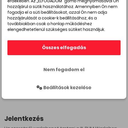
Miért érdemes csatlakozni?
érdekében. Az „ELFOGADOM” gomb megnyomásával Ön
hozzájárul a sütik használatához. Amennyiben Ön nem
A BUM Workshop Fesztivál lehetőséget ad arra, hogy
fogadja el a süti beállításokat, azzal Ön nem adja
hozzájárulását a cookie-k beállításához, és a
új közönséget érj el,
továbbiakban csak a honlap működéshez
bemutasd vállalkozásodat vagy alkotói
elengedhetetlenül szükséges sütiket használjuk.
tevékenységedet,
új ügyfeleket szerezz,
Összes elfogadás
bekapcsolódj Budapest kreatív közösségébe,
és részese legyél egy olyan városi eseménynek,
amely az élményre és a kapcsolódásra épül.
Nem fogadom el
Időpont
Beállítások kezelése
2026. november 6–8.
Jelentkezés