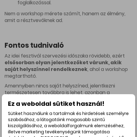
foglalkozással.
Nem a workshop mérete számít, hanem az élmény,
amit a résztvevőknek ad.
Fontos tudnivaló
Az idei fesztivál szervezési időszaka rövidebb, ezért
elsősorban olyan jelentkezőket várunk, akik
saját helyszínnel rendelkeznek
, ahol a workshop
megtartható.
Amennyiben nincs saját helyszíned, jelentkezni
természetesen továbbra is lehet, azonban a
korábbiakkal ellentétben csak korlátozottan tudunk
Ez a weboldal sütiket használ!
segíteni a workshop-gazdák és a helyszínek
összekapcsolásában.
Sütiket használunk a tartalmak és hirdetések személyre
szabásához, a látogatóink magasabb szintű
kiszolgálásához, a weboldalforgalmunk elemzéséhez,
illetve marketing tevékenységünk támogatása