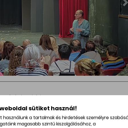
i tematikus sétaszezont. Hálásak vagyunk minden
nak, akik velünk tartottak az elmúlt hónapokban. Jó érzés
smert és kevésbé ismert történeteire, utcáira és
l új útvonalakkal, új történetekkel és új felfedeznivalókkal
lmas városi kalandozást kívánunk mindenkinek!
 weboldal sütiket használ!
et használunk a tartalmak és hirdetések személyre szabás
ogatóink magasabb szintű kiszolgálásához, a