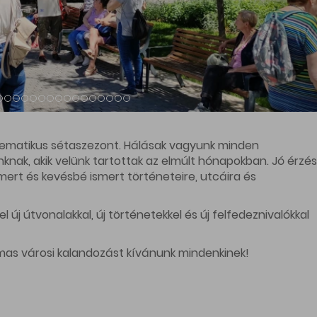
k
Csatlakozz
yunk
Partneri Zóna
pcsolat
Jelenítsd meg eseményeidet
lat
bkik.hu