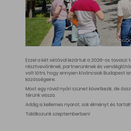
Rólun
BEVÁSÁRLÓ ÉS TEMAIKUS UTCÁK
Kik vag
Sajtóka
Kapcso