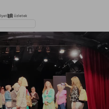
elyet
Üzletek
lálatok