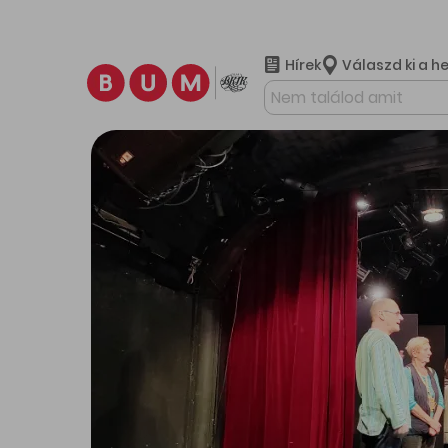
Hírek
Válaszd ki a h
További ta