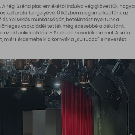
 A régi Széna piac emlékétől indulva végigkövettük, hogy
ros kulturális tengelyévé. Útközben megismerkedtünk az
sef és Ybl Miklós munkásságát, betekintést nyertünk a
lönleges csokoládéi tették még édesebbé a délutánt.
 az aktuális kiállítást - Sodródó hasadék címmel. A séta
 miért érdemelte ki a környék a „KultUcca” elnevezést.
rcát fedeztük fel. A
falai között kezdtük utunkat, majd a hangulatos Tompa
séta során szó esett az 1838-as árvízről, a városrész
sáról és azokról a közösségi terekről, amelyek ma Budapest
st. Külön öröm volt ellátogatni a
Tompa utca 17
-be, aho
a
Künst Bistroba
is, ahol betekintést nyertünk a portugál
rosrész mai kreatív és közösségépítő szellemiségét.