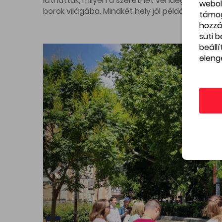
webol
támo
hozzá
süti 
beáll
eleng
Budapest
Templom - Assisi Szent Ferenc
Plébánia
Templom - Assisi Szent Ferenc Plébán