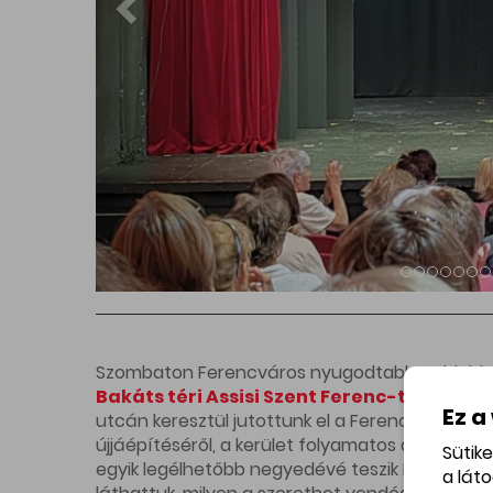
Ezzel a két sétával lezártuk a 2026-os tavasz
résztvevőnknek, partnerünknek és vendéglátónk
volt látni, hogy ennyien kíváncsiak Budapest i
közösségeire.
Most egy rövid nyári szünet következik, de őssze
térünk vissza.
Addig is kellemes nyarat, sok élményt és tarta
Találkozunk szeptemberben!
Kapcsolódó üzletek
Ez a
Sütik
a lát