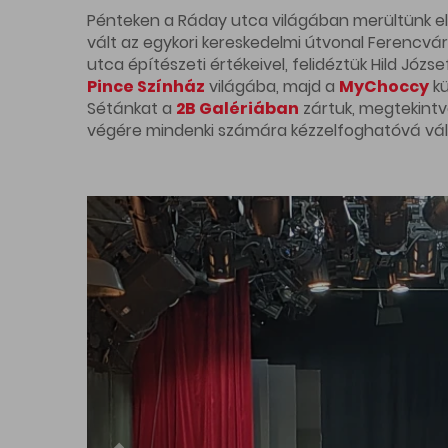
Pénteken a Ráday utca világában merültünk el.
vált az egykori kereskedelmi útvonal Ferencvá
utca építészeti értékeivel, felidéztük Hild Józ
Pince Színház
világába, majd a
MyChoccy
kü
Sétánkat a
2B Galériában
zártuk, megtekintve
végére mindenki számára kézzelfoghatóvá vált,
Szombaton Ferencváros nyugodtabb, zöldebb a
Bakáts téri Assisi Szent Ferenc-templom
utcán keresztül jutottunk el a Ferenc térre. A 
újjáépítéséről, a kerület folyamatos átalakulá
egyik legélhetőbb negyedévé teszik Ferencváro
láthattuk, milyen a szerethet vendéglátás és 
borok világába. Mindkét hely jól példázza a vá