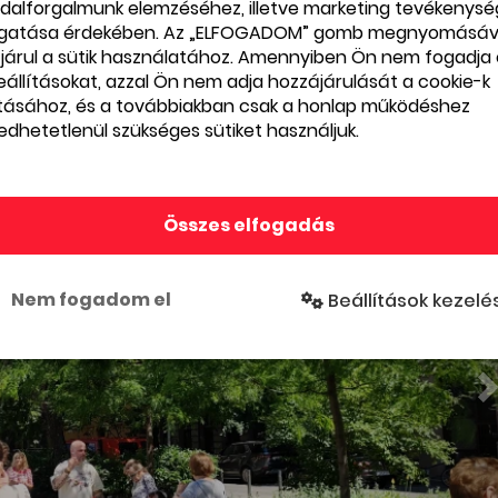
dalforgalmunk elemzéséhez, illetve marketing tevékenys
gatása érdekében. Az „ELFOGADOM” gomb megnyomásáv
járul a sütik használatához. Amennyiben Ön nem fogadja 
beállításokat, azzal Ön nem adja hozzájárulását a cookie-k
ításához, és a továbbiakban csak a honlap működéshez
edhetetlenül szükséges sütiket használjuk.
Összes elfogadás
Nem fogadom el
Beállítások kezelé
Budapest
Budape
2B Galéria
MyCho
Csoko
2B Galéria
ia
MyCho