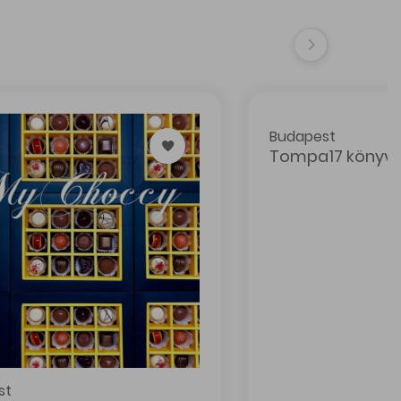
árló és Tematikus utcák
Designed & Powered by
Positive Adamsky