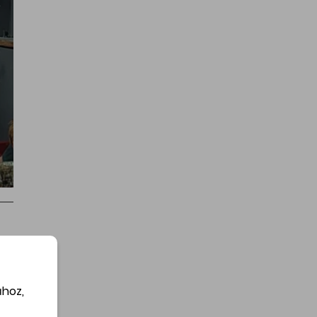
ához,