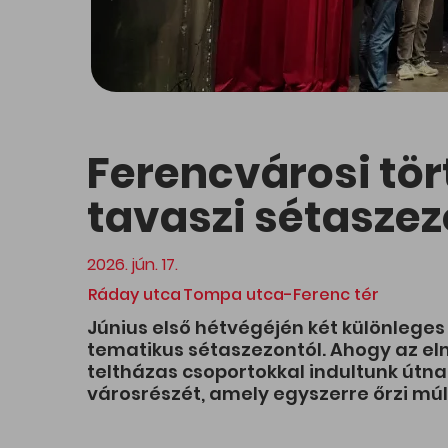
Ferencvárosi tör
tavaszi sétaszez
2026. jún. 17.
Ráday utca
Tompa utca-Ferenc tér
Június első hétvégéjén két különleges
tematikus sétaszezontól. Ahogy az e
teltházas csoportokkal indultunk útna
városrészét, amely egyszerre őrzi múl