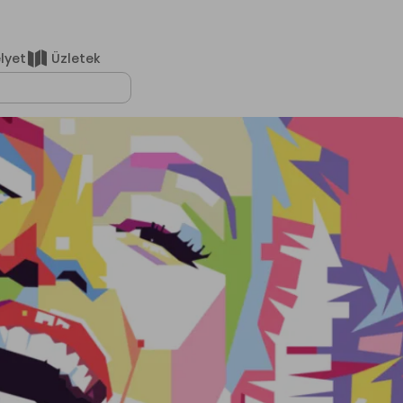
elyet
Üzletek
lálatok