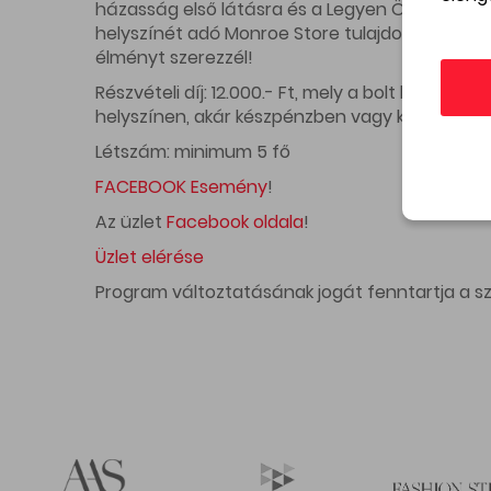
házasság első látásra és a Legyen Ön is milli
helyszínét adó Monroe Store tulajdonosa. Szóv
élményt szerezzél!
Részvételi díj: 12.000.- Ft, mely a bolt készle
helyszínen, akár készpénzben vagy kártyával.
Létszám: minimum 5 fő
FACEBOOK Esemény
!
Az üzlet
Facebook oldala
!
Üzlet elérése
Program változtatásának jogát fenntartja a s