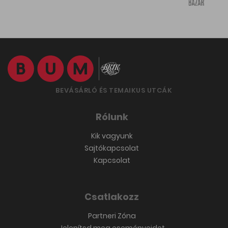
BEVÁSÁRLÓ ÉS TEMAIKUS UTCÁK
Rólunk
Kik vagyunk
Sajtókapcsolat
Kapcsolat
Csatlakozz
Partneri Zóna
Jelenítsd meg eseményeidet