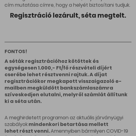
cím mutatása
címre, hogy a helyét biztosítani tudjuk.
Regisztráció lezárult, séta megtelt.
FONTOS!
A séták regisztrációhoz kötöttek és
egységesen 1.000,- Ft/fő részvételi díjért
cserébe lehet résztvenni rajtuk. A díjat
regisztrációkor megkapott visszaigazoló e-
mailben megküldött bankszámlaszámra
szíveskedjen elutalni, melyről számlát állítunk
ki a séta után.
A meghirdetett programon az aktuális járványügyi
szabályok
mindenkori betartása mellett
lehet részt venni.
Amennyiben bármilyen COVID-19