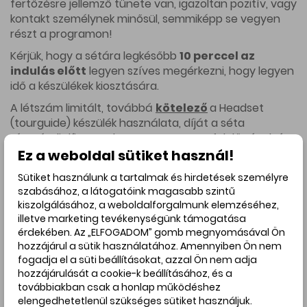
fertőzésre jellemző tünete van, igazoltan pozitív, vagy
kontakt személynek minősül, semmiképp se vegyen
részt a programon!
Kérjük, hogy a sétára legkésőbb
10 perccel az
indulás előtt
legyen szíves megérkezni, hogy legyen
idő a készülékek kiosztására.
A létszám limitált, továbbá
kötelező
a Headset
(tourguide) készülék használata, díját a séta
részvételi díja tartalmazza. Erre a megfelelő távolság
betartása, valamint a környezeti zaj minimalizálása
Ez a weboldal sütiket használ!
érdekében van szükség. Aki nem veszi igénybe, annak
Sütiket használunk a tartalmak és hirdetések személyre
nem tudjuk biztosítani, hogy az idegenvezetőt mindig
szabásához, a látogatóink magasabb szintű
megfelelően hallja. A helyszínre annyi készülék kerül
kiszolgálásához, a weboldalforgalmunk elemzéséhez,
kiszállításra, ahányan regisztráltak. Egyetlen kivétel,
illetve marketing tevékenységünk támogatása
ha valaki egészségügyi okból nem tudja használni a
érdekében. Az „ELFOGADOM” gomb megnyomásával Ön
készüléket, természetesen ebben az esetben
hozzájárul a sütik használatához. Amennyiben Ön nem
eltekintünk tőle. Javasolt továbbá saját fülhallgató
fogadja el a süti beállításokat, azzal Ön nem adja
használata mind kényelmi, mind környezetkímélési
hozzájárulását a cookie-k beállításához, és a
továbbiakban csak a honlap működéshez
okokból. Normál jack dugós a készülék, tehát, amit
elengedhetetlenül szükséges sütiket használjuk.
saját telefonhoz használnak, az itt is működni fog.