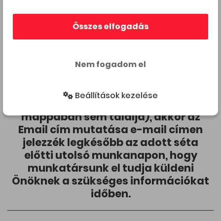
Akinek nincs saját, természetesen adunk egy darabot
a készülékhez.
Összes elfogadás
Megértésüket és együttműködésüket előre is
köszönjük.
Nem fogadom el
Amennyiben regisztráció után 24 órán
belül nem kapja meg a visszaigazoló
Beállítások kezelése
e-mailt (és a spam/levélszemét
mappában sem találja), akkor az
Email cím mutatása
e-mail címen
jelezzék legkésőbb az adott séta
előtti utolsó munkanapon, hogy
munkatársunk el tudja küldeni
Önöknek a szükséges információkat
időben.