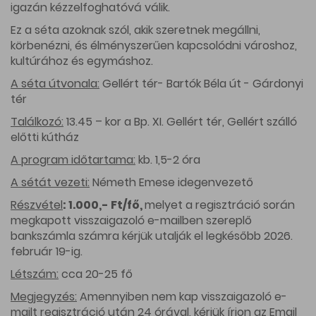
igazán kézzelfoghatóvá válik.
Ez a séta azoknak szól, akik szeretnek megállni,
körbenézni, és élményszerűen kapcsolódni városhoz,
kultúrához és egymáshoz.
A séta útvonala:
Gellért tér- Bartók Béla út - Gárdonyi
tér
Találkozó:
13.45 – kor a Bp. XI. Gellért tér, Gellért szálló
előtti kútház
A program időtartama:
kb. 1,5-2 óra
A sétát vezeti:
Németh Emese idegenvezető
Részvétel
: 1.000,- Ft/fő,
melyet a regisztráció során
megkapott visszaigazoló e-mailben szereplő
bankszámla számra kérjük utalják el legkésőbb 2026.
február 19-ig.
Létszám:
cca 20-25 fő
Megjegyzés:
Amennyiben nem kap visszaigazoló e-
mailt regisztráció után 24 órával, kérjük írjon az
Email