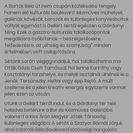
A Bartók Béla út nem csupán közlekedési tengely,
hanem élő kulturális boulevard: kézműves műhelyek,
galériák, kávézók, borozók és különleges könyvesboltok
váltják egymást a Gellért tértől egészen a Gárdonyi
térig. Ezek a gasztro-kulturális találkozópontok
megállásra csábítanak – beszélgetésekre,
felfedezésre, az „éhség és szomjúság” minden
értelmében vett csillapítására.
Sétánk során végiggondoljuk, hol találkozhatna ma
Ottlik Géza Cseh Tamással, hol lenne Karinthy vagy
Kosztolányi törzshelye, és melyik asztalnál ülnének le a
Jenők: Tersánszky, Heltai vagy épp Rejtő. A múlt
szelleme és a jelen kreatív energiái egyszerre vannak
jelen ezen az utcán.
Utunk a Gellért térről indul, és a Gárdonyi tér felé
haladva betérünk a Bor és Kézműves Galériába,
valamint a Kiss Áron Magyar Játék Társaság
különleges világába. A sétát a Szatyor Bárnál zárjuk,
ahol a Bartók Béla Boulevard közösségi hangulata