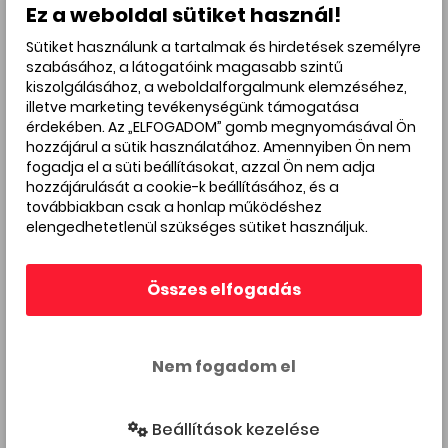
Ez a weboldal sütiket használ!
Esemény vége:
Sütiket használunk a tartalmak és hirdetések személyre
2025.12.13. - 17:00
szabásához, a látogatóink magasabb szintű
kiszolgálásához, a weboldalforgalmunk elemzéséhez,
illetve marketing tevékenységünk támogatása
érdekében. Az „ELFOGADOM” gomb megnyomásával Ön
hozzájárul a sütik használatához. Amennyiben Ön nem
fogadja el a süti beállításokat, azzal Ön nem adja
hozzájárulását a cookie-k beállításához, és a
továbbiakban csak a honlap működéshez
elengedhetetlenül szükséges sütiket használjuk.
Érintett utcák:
Bartók Béla Boulevard
Összes elfogadás
Hirdetés
Nem fogadom el
Beállítások kezelése