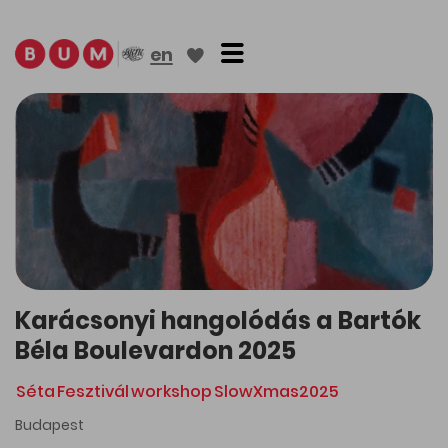
Toggle navigation
en
Karácsonyi hangolódás a Bartók
Béla Boulevardon 2025
Séta
Fesztivál
workshop
SlowXmas2025
Budapest