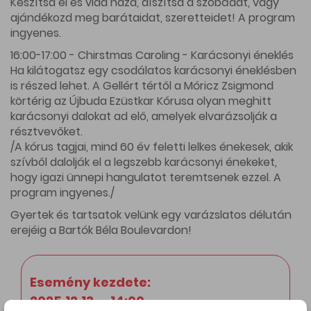
Készítsd el és vidd haza, díszítsd a szobádat, vagy
ajándékozd meg barátaidat, szeretteidet! A program
ingyenes.
16:00-17:00 - Chirstmas Caroling - Karácsonyi éneklés
Ha kilátogatsz egy csodálatos karácsonyi éneklésben
is részed lehet. A Gellért tértől a Móricz Zsigmond
körtérig az Újbuda Ezüstkar Kórusa olyan meghitt
karácsonyi dalokat ad elő, amelyek elvarázsolják a
résztvevőket.
/A kórus tagjai, mind 60 év feletti lelkes énekesek, akik
szívből dalolják el a legszebb karácsonyi énekeket,
hogy igazi ünnepi hangulatot teremtsenek ezzel. A
program ingyenes./
Gyertek és tartsatok velünk egy varázslatos délután
erejéig a Bartók Béla Boulevardon!
Esemény kezdete:
2025.12.13. - 14:00