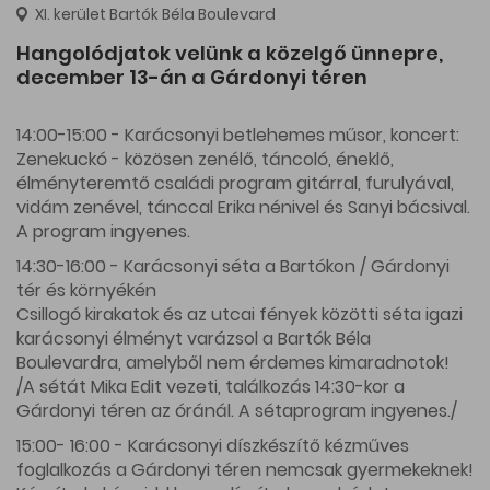
XI. kerület Bartók Béla Boulevard
Hangolódjatok velünk a közelgő ünnepre,
december 13-án a Gárdonyi téren
14:00-15:00 - Karácsonyi betlehemes műsor, koncert:
Zenekuckó - közösen zenélő, táncoló, éneklő,
élményteremtő családi program gitárral, furulyával,
vidám zenével, tánccal Erika nénivel és Sanyi bácsival.
A program ingyenes.
14:30-16:00 - Karácsonyi séta a Bartókon / Gárdonyi
tér és környékén
Csillogó kirakatok és az utcai fények közötti séta igazi
karácsonyi élményt varázsol a Bartók Béla
Boulevardra, amelyből nem érdemes kimaradnotok!
/A sétát Mika Edit vezeti, találkozás 14:30-kor a
Gárdonyi téren az óránál. A sétaprogram ingyenes./
15:00- 16:00 - Karácsonyi díszkészítő kézműves
foglalkozás a Gárdonyi téren nemcsak gyermekeknek!