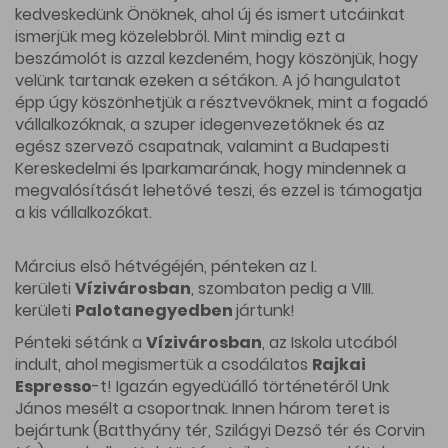
kedveskedünk Önöknek, ahol új és ismert utcáinkat
ismerjük meg közelebbről. Mint mindig ezt a
beszámolót is azzal kezdeném, hogy köszönjük, hogy
velünk tartanak ezeken a sétákon. A jó hangulatot
épp úgy köszönhetjük a résztvevőknek, mint a fogadó
vállalkozóknak, a szuper idegenvezetőknek és az
egész szervező csapatnak, valamint a Budapesti
Kereskedelmi és Iparkamarának, hogy mindennek a
megvalósítását lehetővé teszi, és ezzel is támogatja
a kis vállalkozókat.
Március első hétvégéjén, pénteken az I.
kerületi
Vízivárosban
, szombaton pedig a VIII.
kerületi
Palotanegyedben
jártunk!
Pénteki sétánk a
Vízivárosban
, az Iskola utcából
indult, ahol megismertük a csodálatos
Rajkai
Espresso
-t! Igazán egyedüálló történetéről Unk
János mesélt a csoportnak. Innen három teret is
bejártunk (Batthyány tér, Szilágyi Dezső tér és Corvin