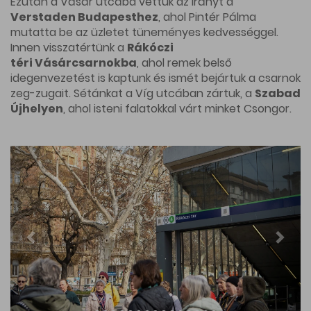
Ezután a Vásár utcába vettük az irányt a
Verstaden Budapesthez
, ahol Pintér Pálma
mutatta be az üzletet tüneményes kedvességgel.
Innen visszatértünk a
Rákóczi
téri Vásárcsarnokba
, ahol remek belső
idegenvezetést is kaptunk és ismét bejártuk a csarnok
zeg-zugait. Sétánkat a Víg utcában zártuk, a
Szabad
Újhelyen
, ahol isteni falatokkal várt minket Csongor.