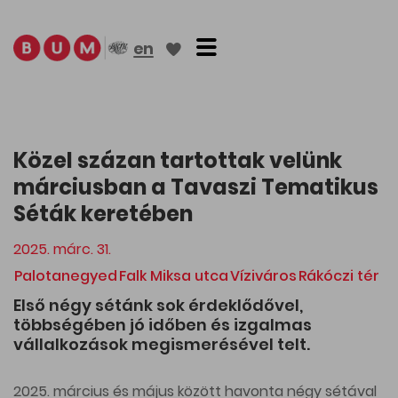
Toggle navigation
en
Közel százan tartottak velünk
márciusban a Tavaszi Tematikus
Séták keretében
2025. márc. 31.
Palotanegyed
Falk Miksa utca
Víziváros
Rákóczi tér
Első négy sétánk sok érdeklődővel,
többségében jó időben és izgalmas
vállalkozások megismerésével telt.
2025. március és május között havonta négy sétával