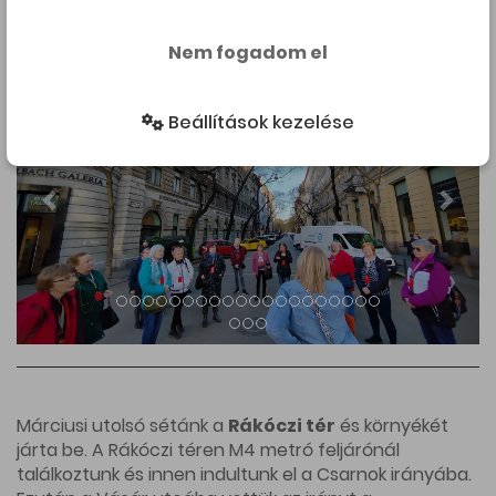
el a társaságot.
Nem fogadom el
Beállítások kezelése
Márciusi utolsó sétánk a
Rákóczi tér
és környékét
járta be. A Rákóczi téren M4 metró feljárónál
találkoztunk és innen indultunk el a Csarnok irányába.