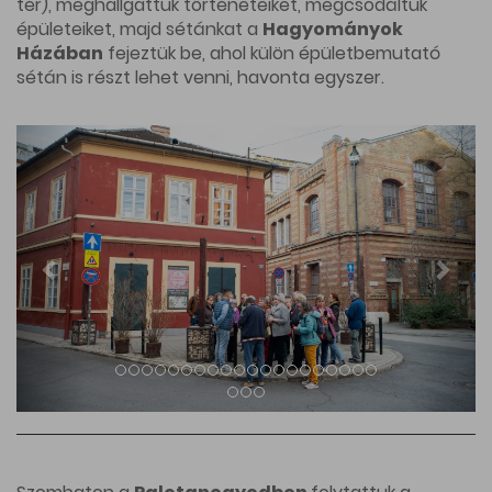
tér), meghallgattuk történeteiket, megcsodáltuk
épületeiket, majd sétánkat a
Hagyományok
Házában
fejeztük be, ahol külön épületbemutató
sétán is részt lehet venni, havonta egyszer.