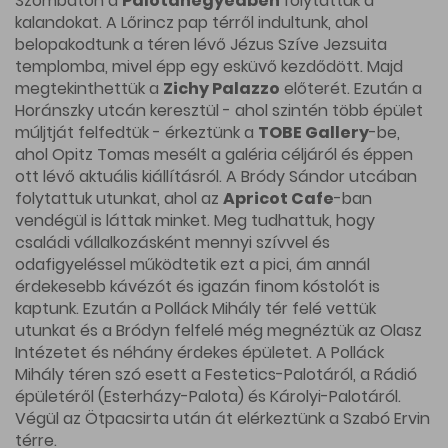
Szombaton a
Palotanegyedben
folytattuk a
kalandokat. A Lőrincz pap térről indultunk, ahol
belopakodtunk a téren lévő Jézus Szíve Jezsuita
templomba, mivel épp egy esküvő kezdődött. Majd
megtekinthettük a
Zichy Palazzo
előterét. Ezután a
Horánszky utcán keresztül - ahol szintén több épület
múljtját felfedtük - érkeztünk a
TOBE Gallery
-be,
ahol Opitz Tomas mesélt a galéria céljáról és éppen
ott lévő aktuális kiállításról. A Bródy Sándor utcában
folytattuk utunkat, ahol az
Apricot Cafe
-ban
vendégül is láttak minket. Meg tudhattuk, hogy
családi vállalkozásként mennyi szívvel és
odafigyeléssel működtetik ezt a pici, ám annál
érdekesebb kávézót és igazán finom kóstolót is
kaptunk. Ezután a Polláck Mihály tér felé vettük
utunkat és a Bródyn felfelé még megnéztük az Olasz
Intézetet és néhány érdekes épületet. A Polláck
Mihály téren szó esett a Festetics-Palotáról, a Rádió
épületéről (Esterházy-Palota) és Károlyi-Palotáról.
Végül az Ötpacsirta után át elérkeztünk a Szabó Ervin
térre.