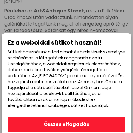
jártunk!
Pénteken az
Art&Antique Street
, azaz a Falk Miksa
utca kincsei után vadásztunk. Kimondottan olyan
galériákat látogattunk meg, ahol rengeteg apró tárgy
vár felfedezésre. Sétánkat egy híres nyomozóval,
Columbo hadnaggyal kezdtük, majd innen haladtunk a
Ez a weboldal sütiket használ!
Falk Miksa utcában felfelé a Parlament irányába. Első
állomásunk a
Moró Antik
volt, ahol főleg keleti
Sütiket használunk a tartalmak és hirdetések személyre
tárgyakat ismerhettünk meg, bár kardokból, botokból
szabásához, a látogatóink magasabb szintű
minden féle fajta is megtalálható, mint Gombóc
kiszolgálásához, a weboldalforgalmunk elemzéséhez,
Artúrnál csokiból. Moró Lajos tartott nekünk izgalmas
illetve marketing tevékenységünk támogatása
bemutatót, miközben életének egy-két izgalmas
érdekében. Az „ELFOGADOM” gomb megnyomásával Ön
hozzájárul a sütik használatához. Amennyiben Ön nem
részletébe is beavatott minket. Innen a Falk Miksa
fogadja el a süti beállításokat, azzal Ön nem adja
utcán tovább haladva
Hári Anikóhoz
tértünk be.
hozzájárulását a cookie-k beállításához, és a
Gyönyörű és egyedi ékszereiről, valamint, hogy miként
továbbiakban csak a honlap működéshez
is választják ki és hol találják az alapanyagokat, amivel
elengedhetetlenül szükséges sütiket használjuk.
dolgoznak Horváth József mesélt nekünk. Bár üzletük
pici, csoportunk két részletben különleges titkokat
tudott meg. Innen az
ArtCore Galériába
érkeztünk,
Összes elfogadás
ahol Ferenczy Zsuzsa csodálatos történetei bűvölték