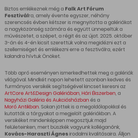
Biztos emlékeznek még a
Falk Art Fórum
Fesztivál
ra, amely évente egyszer, néhány
szerencsés évben kétszer is megnyitotta a galériákat
a nagyközönség számára és együtt ünnepeltük a
művészetet, a szépet, a régit és az újat. 2025. október
3-án és 4-én kicsit szerettük volna megidézni ezt a
szellemiséget és emlékezni erre a fesztiválra, ezért
kalandra hívtuk Önöket.
Több apró eseményen ismerkedhettek meg a galériák
világával. Mindkét napon lehetett azonban kedves és
furmányos versikék segítségével kincset keresni az
ArtCore Art&Design Galériában
,
Hári Ékszerben
, a
Nagyházi Galéria és Aukciósházban
és a
Moró Antikban
. Sokan jöttek is a megoldólapokkal és
kutatták a tárgyakat a megjelölt galériákban. A
versikéket mindenképpen megosztjuk majd
felületeinken, mert büszkék vagyunk kolléganőnk,
Kovács-Haraszti Ágnes
irodalmi kvalitásaira. Álljon