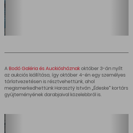
A
Bodó Galéria és Auckiósháznak
október 3-án nyílt
az aukciós kiállítása, így október 4-én egy személyes
tárlatvezetésen is résztvehettünk, ahol
megismerkedhettünk Harasztÿ István „Édeske” kortárs
gyűjteményének darabjaival közelebbről is.