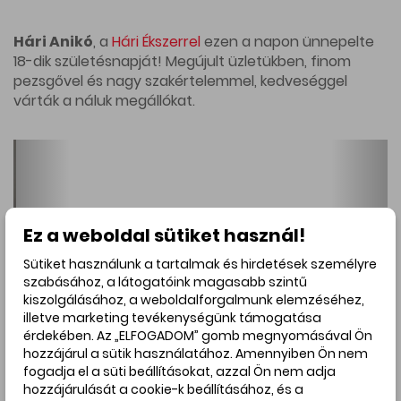
Hári Anikó
, a
Hári Ékszerrel
ezen a napon ünnepelte
18-dik születésnapját! Megújult üzletükben, finom
pezsgővel és nagy szakértelemmel, kedveséggel
várták a náluk megállókat.
Ez a weboldal sütiket használ!
Sütiket használunk a tartalmak és hirdetések személyre
szabásához, a látogatóink magasabb szintű
kiszolgálásához, a weboldalforgalmunk elemzéséhez,
illetve marketing tevékenységünk támogatása
érdekében. Az „ELFOGADOM” gomb megnyomásával Ön
hozzájárul a sütik használatához. Amennyiben Ön nem
fogadja el a süti beállításokat, azzal Ön nem adja
hozzájárulását a cookie-k beállításához, és a