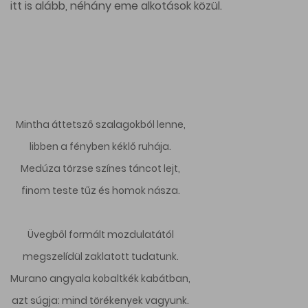
itt is alább, néhány eme alkotások közül.
Mintha áttetsző szalagokból lenne,
libben a fényben kéklő ruhája.
Medúza törzse színes táncot lejt,
finom teste tűz és homok násza.
Üvegből formált mozdulatától
megszelídül zaklatott tudatunk.
Murano angyala kobaltkék kabátban,
azt súgja: mind törékenyek vagyunk.