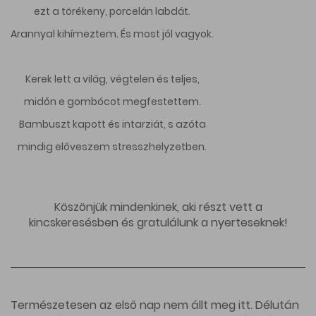
ezt a törékeny, porcelán labdát.
Arannyal kihímeztem. És most jól vagyok.
Kerek lett a világ, végtelen és teljes,
midőn e gombócot megfestettem.
Bambuszt kapott és intarziát, s azóta
mindig előveszem stresszhelyzetben.
Köszönjük mindenkinek, aki részt vett a
kincskeresésben és gratulálunk a nyerteseknek!
Természetesen az első nap nem állt meg itt. Délután