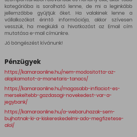
kategóriába is sorolható lenne, de mi a leginkább
jellemzőbbe gyűjtjük őket. Ha valakinek lenne a
vállalkozókat érintő információja, akkor szívesen
vesszük, ha megküldi a hivatkozást az
Email cím
mutatása
e-mail címünkre.
Jó böngészést kívánunk!
Pénzügyek
https://kamaraonline.hu/nem-modositotta-az-
alapkamatot-a-monetaris-tanacs/
https://kamaraonline.hu/magasabb-inflaciot-es-
mersekeltebb-gazdasagi-novekedest-var-a-
jegybank/
https://kamaraonline.hu/a-webaruhazak-sem-
bujhatnak-ki-a-kiskereskedelmi-ado-megfizetese-
alol/