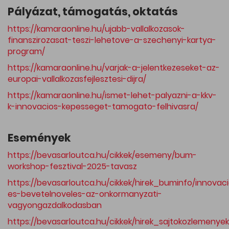
Pályázat, támogatás, oktatás
https://kamaraonline.hu/ujabb-vallalkozasok-
finanszirozasat-teszi-lehetove-a-szechenyi-kartya-
program/
https://kamaraonline.hu/varjak-a-jelentkezeseket-az-
europai-vallalkozasfejlesztesi-dijra/
https://kamaraonline.hu/ismet-lehet-palyazni-a-kkv-
k-innovacios-kepesseget-tamogato-felhivasra/
Események
https://bevasarloutca.hu/cikkek/esemeny/bum-
workshop-fesztival-2025-tavasz
https://bevasarloutca.hu/cikkek/hirek_buminfo/innovac
es-bevetelnoveles-az-onkormanyzati-
vagyongazdalkodasban
https://bevasarloutca.hu/cikkek/hirek_sajtokozlemenye