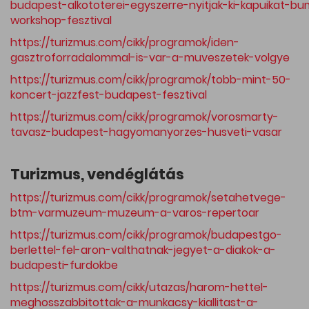
budapest-alkototerei-egyszerre-nyitjak-ki-kapuikat-bu
workshop-fesztival
https://turizmus.com/cikk/programok/iden-
gasztroforradalommal-is-var-a-muveszetek-volgye
https://turizmus.com/cikk/programok/tobb-mint-50-
koncert-jazzfest-budapest-fesztival
https://turizmus.com/cikk/programok/vorosmarty-
tavasz-budapest-hagyomanyorzes-husveti-vasar
Turizmus, vendéglátás
https://turizmus.com/cikk/programok/setahetvege-
btm-varmuzeum-muzeum-a-varos-repertoar
https://turizmus.com/cikk/programok/budapestgo-
berlettel-fel-aron-valthatnak-jegyet-a-diakok-a-
budapesti-furdokbe
https://turizmus.com/cikk/utazas/harom-hettel-
meghosszabbitottak-a-munkacsy-kiallitast-a-