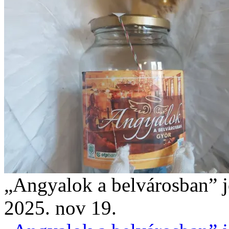
„Angyalok a belvárosban” 
2025. nov 19.