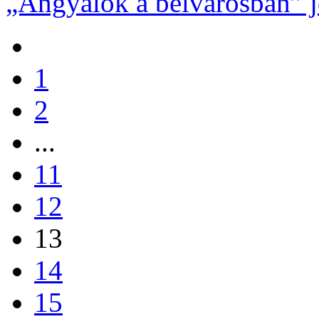
„Angyalok a belvárosban” 
1
2
...
11
12
13
14
15