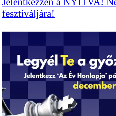
Jelentkezzen a NYITVA! Né
fesztiváljára!